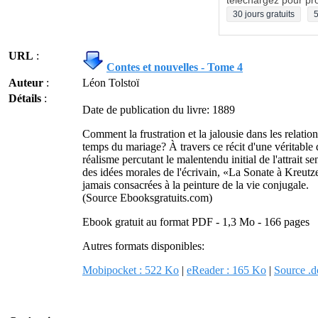
téléchargez pour pro
30 jours gratuits
5
URL
:
Contes et nouvelles - Tome 4
Auteur
:
Léon Tolstoï
Détails
:
Date de publication du livre: 1889
Comment la frustration et la jalousie dans les relati
temps du mariage? À travers ce récit d'une véritable
réalisme percutant le malentendu initial de l'attrait s
des idées morales de l'écrivain, «La Sonate à Kreutze
jamais consacrées à la peinture de la vie conjugale.
(Source Ebooksgratuits.com)
Ebook gratuit au format PDF - 1,3 Mo - 166 pages
Autres formats disponibles:
Mobipocket : 522 Ko
|
eReader : 165 Ko
|
Source .d