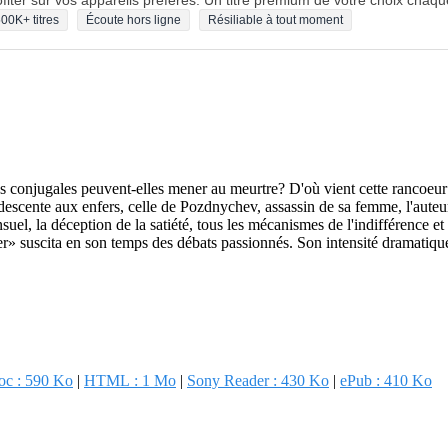
fiter sur vos appareils préférés. Un titre premium de votre choix chaqu
00K+ titres
Écoute hors ligne
Résiliable à tout moment
ons conjugales peuvent-elles mener au meurtre? D'où vient cette rancoeur
 descente aux enfers, celle de Pozdnychev, assassin de sa femme, l'aut
ensuel, la déception de la satiété, tous les mécanismes de l'indifférence e
r» suscita en son temps des débats passionnés. Son intensité dramatique
oc : 590 Ko
|
HTML : 1 Mo
|
Sony Reader : 430 Ko
|
ePub : 410 Ko