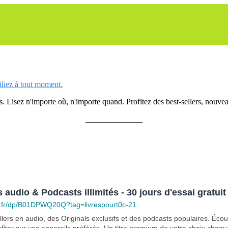
siliez à tout moment.
 Lisez n'importe où, n'importe quand. Profitez des best-sellers, nouveau
______________
s audio & Podcasts illimités - 30 jours d'essai gratuit
.fr/dp/B01DPWQ20Q?tag=livrespourt0c-21
lers en audio, des Originals exclusifs et des podcasts populaires. Éco