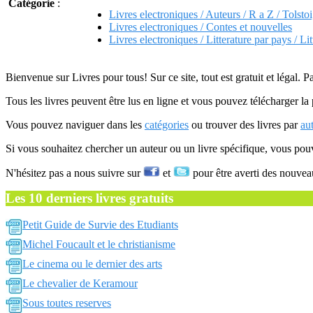
Catégorie
:
Livres electroniques / Auteurs / R a Z / Tolsto
Livres electroniques / Contes et nouvelles
Livres electroniques / Litterature par pays / Lit
Bienvenue sur Livres pour tous! Sur ce site, tout est gratuit et légal. P
Tous les livres peuvent être lus en ligne et vous pouvez télécharger la 
Vous pouvez naviguer dans les
catégories
ou trouver des livres par
au
Si vous souhaitez chercher un auteur ou un livre spécifique, vous po
N'hésitez pas a nous suivre sur
et
pour être averti des nouvea
Les 10 derniers livres gratuits
Petit Guide de Survie des Etudiants
Michel Foucault et le christianisme
Le cinema ou le dernier des arts
Le chevalier de Keramour
Sous toutes reserves