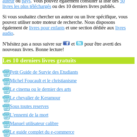
auteur
ou
pays
. Vous pouvez également consulter la liste des
50
livres les plus téléchargés
ou des 10 derniers livres publiés.
Si vous souhaitez chercher un auteur ou un livre spécifique, vous
pouvez utiliser notre moteur de recherche. Nous disposons
également de
livres pour enfants
et une section dédiée aux
livres
audio
.
N'hésitez pas a nous suivre sur
et
pour être averti des
nouveaux livres. Bonne lecture!
Les 10 derniers livres gratuits
Petit Guide de Survie des Etudiants
Michel Foucault et le christianisme
Le cinema ou le dernier des arts
Le chevalier de Keramour
Sous toutes reserves
L'ennemi de la mort
Manuel utilisateur calibre
Le guide complet du e-commerce