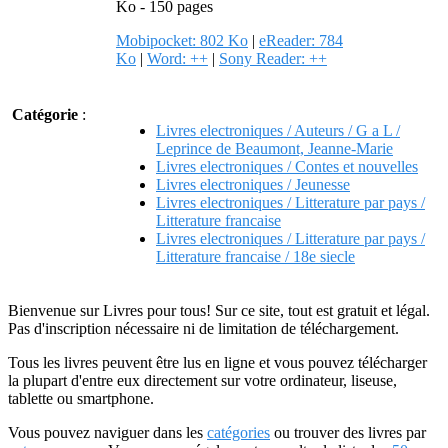
Ko - 150 pages
Mobipocket: 802 Ko
|
eReader: 784
Ko
|
Word: ++
|
Sony Reader: ++
Catégorie
:
Livres electroniques / Auteurs / G a L /
Leprince de Beaumont, Jeanne-Marie
Livres electroniques / Contes et nouvelles
Livres electroniques / Jeunesse
Livres electroniques / Litterature par pays /
Litterature francaise
Livres electroniques / Litterature par pays /
Litterature francaise / 18e siecle
Bienvenue sur Livres pour tous! Sur ce site, tout est gratuit et légal.
Pas d'inscription nécessaire ni de limitation de téléchargement.
Tous les livres peuvent être lus en ligne et vous pouvez télécharger
la plupart d'entre eux directement sur votre ordinateur, liseuse,
tablette ou smartphone.
Vous pouvez naviguer dans les
catégories
ou trouver des livres par