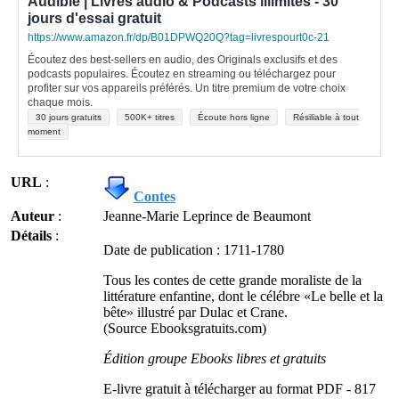
Audible | Livres audio & Podcasts illimités - 30
jours d'essai gratuit
https://www.amazon.fr/dp/B01DPWQ20Q?tag=livrespourt0c-21
Écoutez des best-sellers en audio, des Originals exclusifs et des
podcasts populaires. Écoutez en streaming ou téléchargez pour
profiter sur vos appareils préférés. Un titre premium de votre choix
chaque mois.
30 jours gratuits
500K+ titres
Écoute hors ligne
Résiliable à tout
moment
URL
:
Contes
Auteur
:
Jeanne-Marie Leprince de Beaumont
Détails
:
Date de publication : 1711-1780
Tous les contes de cette grande moraliste de la
littérature enfantine, dont le célébre «Le belle et la
bête» illustré par Dulac et Crane.
(Source Ebooksgratuits.com)
Édition groupe Ebooks libres et gratuits
E-livre gratuit à télécharger au format PDF - 817