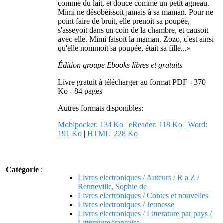
comme du lait, et douce comme un petit agneau.
Mimi ne désobéissoit jamais à sa maman. Pour ne
point faire de bruit, elle prenoit sa poupée,
s'asseyoit dans un coin de la chambre, et causoit
avec elle. Mimi faisoit la maman. Zozo, c'est ainsi
qu'elle nommoit sa poupée, était sa fille...»
Édition groupe Ebooks libres et gratuits
Livre gratuit à télécharger au format PDF - 370
Ko - 84 pages
Autres formats disponibles:
Mobipocket: 134 Ko
|
eReader: 118 Ko
|
Word:
191 Ko
|
HTML: 228 Ko
Catégorie
:
Livres electroniques / Auteurs / R a Z /
Renneville, Sophie de
Livres electroniques / Contes et nouvelles
Livres electroniques / Jeunesse
Livres electroniques / Litterature par pays /
Litterature francaise