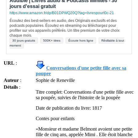
Audible | Livres audio & Podcasts illimités - 30
jours d'essai gratuit
https://www.amazon.fr/dp/B01DPWQ20Q?tag=livrespourt0c-21
Écoutez des best-sellers en audio, des Originals exclusifs et des
podcasts populaires. Écoutez en streaming ou téléchargez pour
profiter sur vos appareils préférés. Un titre premium de votre choix
chaque mois.
30 jours gratuits
500K+ titres
Écoute hors ligne
Résiliable à tout
moment
URL
:
Conversations d'une petite fille avec sa
poupee
Auteur
:
Sophie de Reneville
Détails
:
Titre complet: Conversations d'une petite fille avec
sa poupée, suivies de l'histoire de la poupée
Date de publication du livre: 1817
Contes pour enfants
«Monsieur et madame Belmont avoient une petite
fille de cinq ans, appelée Mimi . Elle étoit blanche