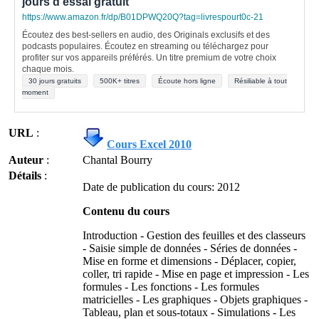
jours d'essai gratuit
https://www.amazon.fr/dp/B01DPWQ20Q?tag=livrespourt0c-21
Écoutez des best-sellers en audio, des Originals exclusifs et des
podcasts populaires. Écoutez en streaming ou téléchargez pour
profiter sur vos appareils préférés. Un titre premium de votre choix
chaque mois.
30 jours gratuits
500K+ titres
Écoute hors ligne
Résiliable à tout
moment
URL
:
Cours Excel 2010
Auteur
:
Chantal Bourry
Détails
:
Date de publication du cours: 2012
Contenu du cours
Introduction - Gestion des feuilles et des classeurs
- Saisie simple de données - Séries de données -
Mise en forme et dimensions - Déplacer, copier,
coller, tri rapide - Mise en page et impression - Les
formules - Les fonctions - Les formules
matricielles - Les graphiques - Objets graphiques -
Tableau, plan et sous-totaux - Simulations - Les