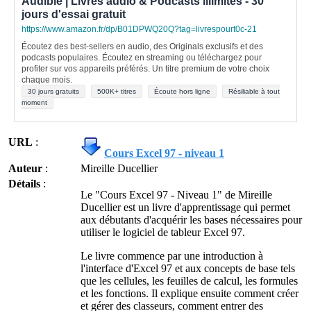
Audible | Livres audio & Podcasts illimités - 30
jours d'essai gratuit
https://www.amazon.fr/dp/B01DPWQ20Q?tag=livrespourt0c-21
Écoutez des best-sellers en audio, des Originals exclusifs et des
podcasts populaires. Écoutez en streaming ou téléchargez pour
profiter sur vos appareils préférés. Un titre premium de votre choix
chaque mois.
30 jours gratuits
500K+ titres
Écoute hors ligne
Résiliable à tout
moment
URL
:
Cours Excel 97 - niveau 1
Auteur
:
Mireille Ducellier
Détails
:
Le "Cours Excel 97 - Niveau 1" de Mireille
Ducellier est un livre d'apprentissage qui permet
aux débutants d'acquérir les bases nécessaires pour
utiliser le logiciel de tableur Excel 97.
Le livre commence par une introduction à
l'interface d'Excel 97 et aux concepts de base tels
que les cellules, les feuilles de calcul, les formules
et les fonctions. Il explique ensuite comment créer
et gérer des classeurs, comment entrer des