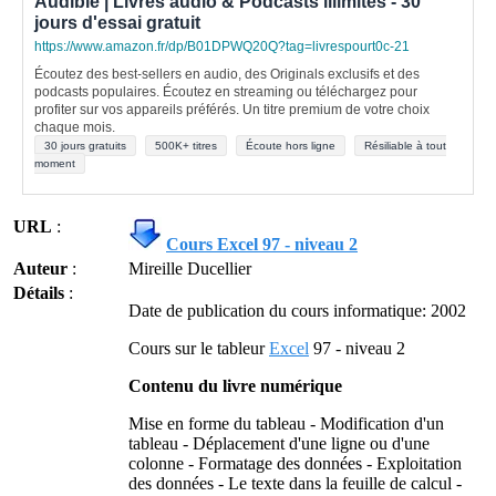
Audible | Livres audio & Podcasts illimités - 30
jours d'essai gratuit
https://www.amazon.fr/dp/B01DPWQ20Q?tag=livrespourt0c-21
Écoutez des best-sellers en audio, des Originals exclusifs et des
podcasts populaires. Écoutez en streaming ou téléchargez pour
profiter sur vos appareils préférés. Un titre premium de votre choix
chaque mois.
30 jours gratuits
500K+ titres
Écoute hors ligne
Résiliable à tout
moment
URL
:
Cours Excel 97 - niveau 2
Auteur
:
Mireille Ducellier
Détails
:
Date de publication du cours informatique: 2002
Cours sur le tableur
Excel
97 - niveau 2
Contenu du livre numérique
Mise en forme du tableau - Modification d'un
tableau - Déplacement d'une ligne ou d'une
colonne - Formatage des données - Exploitation
des données - Le texte dans la feuille de calcul -