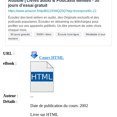
Audible | Livres audio & Podcasts illimités - 30
jours d'essai gratuit
https://www.amazon.fr/dp/B01DPWQ20Q?tag=livrespourt0c-21
Écoutez des best-sellers en audio, des Originals exclusifs et des
podcasts populaires. Écoutez en streaming ou téléchargez pour
profiter sur vos appareils préférés. Un titre premium de votre choix
chaque mois.
30 jours gratuits
500K+ titres
Écoute hors ligne
Résiliable à tout
moment
URL
:
Cours HTML
eBook
:
Auteur
:
...
Détails
:
Date de publication du cours: 2002
Livre sur HTML