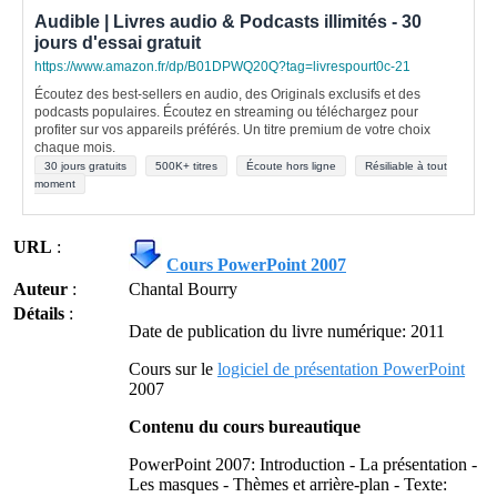
Audible | Livres audio & Podcasts illimités - 30
jours d'essai gratuit
https://www.amazon.fr/dp/B01DPWQ20Q?tag=livrespourt0c-21
Écoutez des best-sellers en audio, des Originals exclusifs et des
podcasts populaires. Écoutez en streaming ou téléchargez pour
profiter sur vos appareils préférés. Un titre premium de votre choix
chaque mois.
30 jours gratuits
500K+ titres
Écoute hors ligne
Résiliable à tout
moment
URL
:
Cours PowerPoint 2007
Auteur
:
Chantal Bourry
Détails
:
Date de publication du livre numérique: 2011
Cours sur le
logiciel de présentation PowerPoint
2007
Contenu du cours bureautique
PowerPoint 2007: Introduction - La présentation -
Les masques - Thèmes et arrière-plan - Texte: