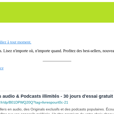
siliez à tout moment.
 Lisez n'importe où, n'importe quand. Profitez des best-sellers, nouveau
______________
ice
s audio & Podcasts illimités - 30 jours d'essai gratuit
.fr/dp/B01DPWQ20Q?tag=livrespourt0c-21
lers en audio, des Originals exclusifs et des podcasts populaires. Éco