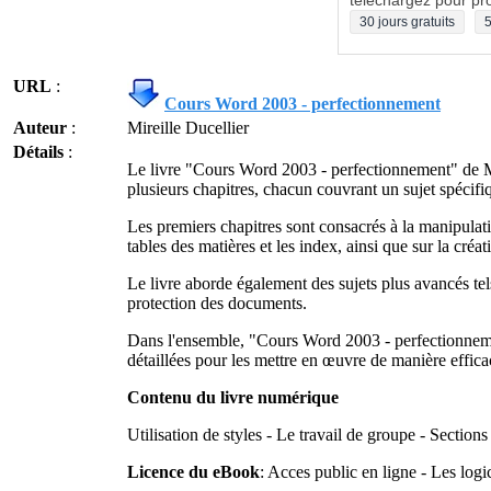
téléchargez pour pro
30 jours gratuits
5
URL
:
Cours Word 2003 - perfectionnement
Auteur
:
Mireille Ducellier
Détails
:
Le livre "Cours Word 2003 - perfectionnement" de Mi
plusieurs chapitres, chacun couvrant un sujet spécifi
Les premiers chapitres sont consacrés à la manipulatio
tables des matières et les index, ainsi que sur la créa
Le livre aborde également des sujets plus avancés tels 
protection des documents.
Dans l'ensemble, "Cours Word 2003 - perfectionnemen
détaillées pour les mettre en œuvre de manière effica
Contenu du livre numérique
Utilisation de styles - Le travail de groupe - Sectio
Licence du eBook
: Acces public en ligne - Les logi