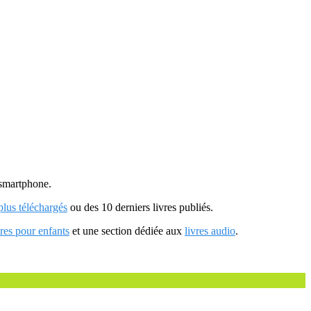
u smartphone.
 plus téléchargés
ou des 10 derniers livres publiés.
vres pour enfants
et une section dédiée aux
livres audio
.