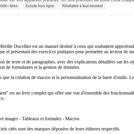
fiter sur vos appareils préférés. Un titre premium de votre choix chaqu
00K+ titres
Écoute hors ligne
Résiliable à tout moment
reille Ducellier est un manuel destiné à ceux qui souhaitent approfondi
que et présentant des exercices pratiques pour permettre au lecteur de me
n de texte et de paragraphes, avec des explications détaillées sur les sty
tion de formulaires et la gestion de données.
que la création de macros et la personnalisation de la barre d'outils. Les
t" est un livre complet qui offre une vue d'ensemble des fonctionnalit
ce.
ns et images - Tableaux et formules - Macros
ciels cités sont des marques déposées de leurs éditeurs respectifs.