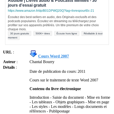
Audible | Livres audio & Podcasts illimités - 30
jours d'essai gratuit
https://www.amazon.fr/dp/B01DPWQ20Q?tag=livrespourt0c-21
Écoutez des best-sellers en audio, des Originals exclusifs et des
podcasts populaires. Écoutez en streaming ou téléchargez pour
profiter sur vos appareils préférés. Un titre premium de votre choix
chaque mois.
30 jours gratuits
500K+ titres
Écoute hors ligne
Résiliable à tout
moment
URL
:
Cours Word 2007
Auteur
:
Chantal Bourry
Détails
:
Date de publication du cours: 2011
Cours sur le traitement de texte Word 2007
Contenu du livre électronique
Introduction - Saisie du document - Mise en forme
- Les tableaux - Objets graphiques - Mise en page
- Les styles - Les modèles - Longs documents et
références - Publipostage