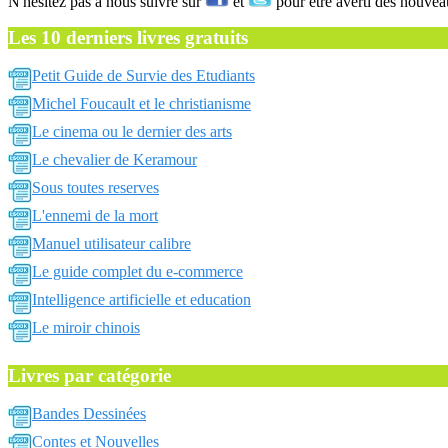
N'hésitez pas a nous suivre sur
et
pour être averti des nouvea
Les 10 derniers livres gratuits
Petit Guide de Survie des Etudiants
Michel Foucault et le christianisme
Le cinema ou le dernier des arts
Le chevalier de Keramour
Sous toutes reserves
L'ennemi de la mort
Manuel utilisateur calibre
Le guide complet du e-commerce
Intelligence artificielle et education
Le miroir chinois
Livres par catégorie
Bandes Dessinées
Contes et Nouvelles