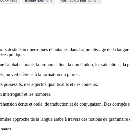
00K+ titres
Écoute hors ligne
Résiliable à tout moment
s destiné aux personnes débutantes dans l'apprentissage de la langue a
ices pratiques.
l'alphabet arabe, la prononciation, la numération, les salutations, la prés
 au verbe être et à la formation du pluriel.
s possessifs, des adjectifs qualificatifs et des couleurs.
 interrogatif et les nombres.
ension écrite et orale, de traduction et de conjugaison. Des corrigés 
mière approche de la langue arabe à travers des notions de grammaire e
 pages