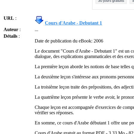
30 jours gratuits
5
URL
:
Cours d'Arabe - Debutant 1
Auteur
:
...
Détails
:
Date de publication du eBook: 2006
Le document "Cours d'Arabe - Debutant 1" est un cour
dialogue, des explications grammaticales et des exerc
La première leçon aborde les notions de base telles que 
La deuxième leçon s'intéresse aux pronoms personnels,
La troisième leçon traite des prépositions, des adjectif
La quatrième leçon présente le verbe avoir, le pronom
Chaque leçon est accompagnée d'exercices de compréh
vérifier ses réponses.
En somme, ce cours d'Arabe débutant 1 offre une pre
Cours d'Arabe gratuit au format PDF - 3,33 Mo - 82