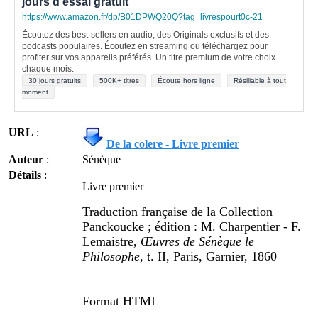
jours d'essai gratuit
https://www.amazon.fr/dp/B01DPWQ20Q?tag=livrespourt0c-21
Écoutez des best-sellers en audio, des Originals exclusifs et des
podcasts populaires. Écoutez en streaming ou téléchargez pour
profiter sur vos appareils préférés. Un titre premium de votre choix
chaque mois.
30 jours gratuits
500K+ titres
Écoute hors ligne
Résiliable à tout
moment
URL
:
De la colere - Livre premier
Auteur
:
Sénèque
Détails
:
Livre premier
Traduction française de la Collection
Panckoucke ; édition : M. Charpentier - F.
Lemaistre,
Œuvres de Sénèque le
Philosophe
, t. II, Paris, Garnier, 1860
Format HTML