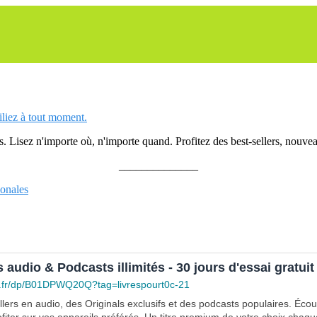
siliez à tout moment.
 Lisez n'importe où, n'importe quand. Profitez des best-sellers, nouveau
______________
ionales
s audio & Podcasts illimités - 30 jours d'essai gratuit
.fr/dp/B01DPWQ20Q?tag=livrespourt0c-21
lers en audio, des Originals exclusifs et des podcasts populaires. Éco