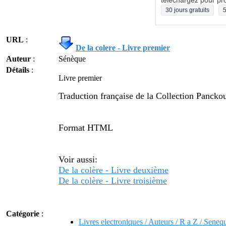
téléchargez pour pro
30 jours gratuits
5
URL
:
De la colere - Livre premier
Auteur
:
Sénèque
Détails
:
Livre premier
Traduction française de la Collection Panckou
Format HTML
Voir aussi:
De la colère - Livre deuxième
De la colère - Livre troisième
Catégorie
:
Livres electroniques / Auteurs / R a Z / Seneq