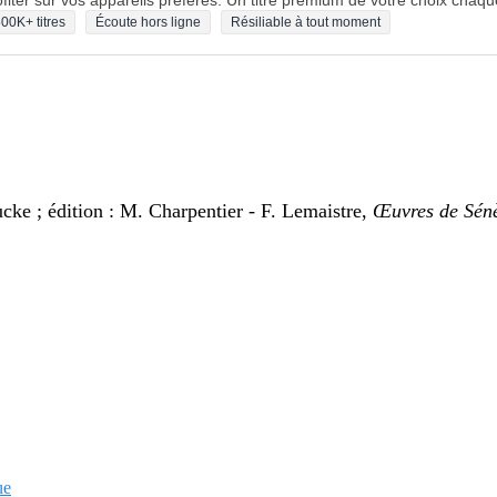
fiter sur vos appareils préférés. Un titre premium de votre choix chaqu
00K+ titres
Écoute hors ligne
Résiliable à tout moment
cke ; édition : M. Charpentier - F. Lemaistre,
Œuvres de Sénè
ue