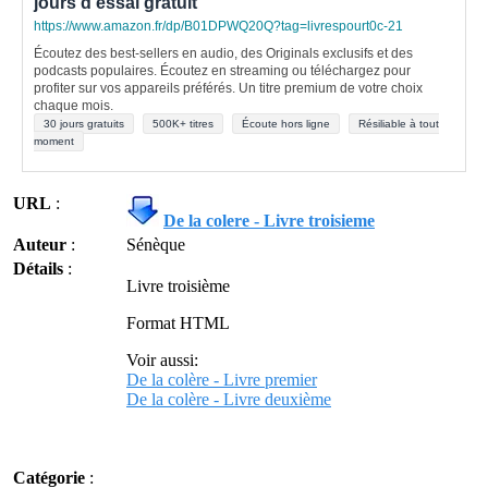
jours d'essai gratuit
https://www.amazon.fr/dp/B01DPWQ20Q?tag=livrespourt0c-21
Écoutez des best-sellers en audio, des Originals exclusifs et des
podcasts populaires. Écoutez en streaming ou téléchargez pour
profiter sur vos appareils préférés. Un titre premium de votre choix
chaque mois.
30 jours gratuits
500K+ titres
Écoute hors ligne
Résiliable à tout
moment
URL
:
De la colere - Livre troisieme
Auteur
:
Sénèque
Détails
:
Livre troisième
Format HTML
Voir aussi:
De la colère - Livre premier
De la colère - Livre deuxième
Catégorie
: