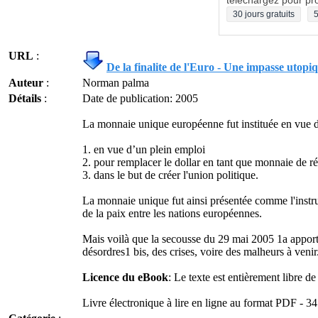
téléchargez pour pro
30 jours gratuits
5
URL
:
De la finalite de l'Euro - Une impasse utop
Auteur
:
Norman palma
Détails
:
Date de publication: 2005
La monnaie unique européenne fut instituée en vue de 
1. en vue d’un plein emploi
2. pour remplacer le dollar en tant que monnaie de ré
3. dans le but de créer l'union politique.
La monnaie unique fut ainsi présentée comme l'inst
de la paix entre les nations européennes.
Mais voilà que la secousse du 29 mai 2005 1a apport
désordres1 bis, des crises, voire des malheurs à venir.
Licence du eBook
: Le texte est entièrement libre d
Livre électronique à lire en ligne au format PDF - 3