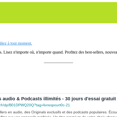
siliez à tout moment.
 Lisez n'importe où, n'importe quand. Profitez des best-sellers, nouveau
______________
s audio & Podcasts illimités - 30 jours d'essai gratuit
.fr/dp/B01DPWQ20Q?tag=livrespourt0c-21
lers en audio, des Originals exclusifs et des podcasts populaires. Éco