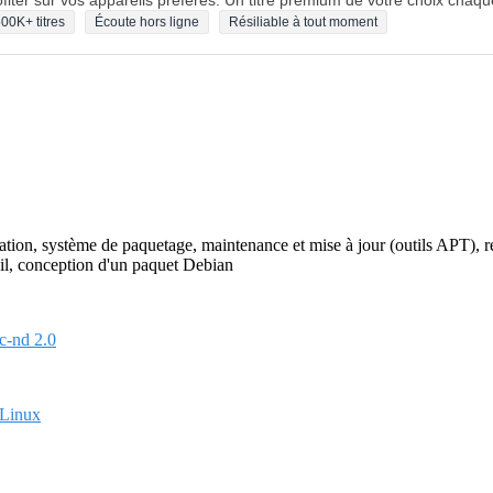
fiter sur vos appareils préférés. Un titre premium de votre choix chaqu
00K+ titres
Écoute hors ligne
Résiliable à tout moment
ation, système de paquetage, maintenance et mise à jour (outils APT), r
vail, conception d'un paquet Debian
c-nd 2.0
 Linux