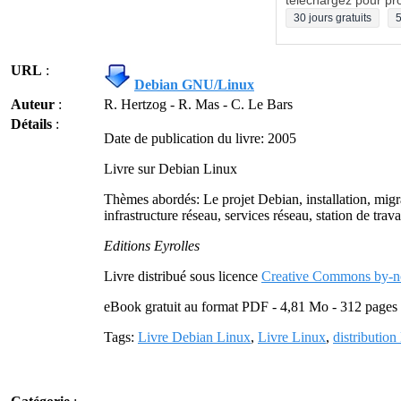
téléchargez pour pro
30 jours gratuits
5
URL
:
Debian GNU/Linux
Auteur
:
R. Hertzog - R. Mas - C. Le Bars
Détails
:
Date de publication du livre: 2005
Livre sur Debian Linux
Thèmes abordés: Le projet Debian, installation, migr
infrastructure réseau, services réseau, station de tra
Editions Eyrolles
Livre distribué sous licence
Creative Commons by-n
eBook gratuit au format PDF - 4,81 Mo - 312 pages
Tags:
Livre Debian Linux
,
Livre Linux
,
distribution