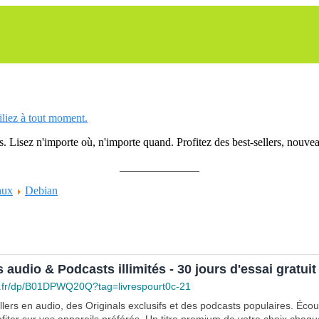
siliez à tout moment.
 Lisez n'importe où, n'importe quand. Profitez des best-sellers, nouveau
______________
nux
Debian
s audio & Podcasts illimités - 30 jours d'essai gratuit
.fr/dp/B01DPWQ20Q?tag=livrespourt0c-21
lers en audio, des Originals exclusifs et des podcasts populaires. Éco