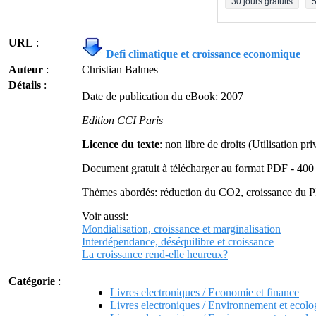
30 jours gratuits
5
URL
:
Defi climatique et croissance economique
Auteur
:
Christian Balmes
Détails
:
Date de publication du eBook: 2007
Edition CCI Paris
Licence du texte
: non libre de droits (Utilisation pr
Document gratuit à télécharger au format PDF - 400
Thèmes abordés: réduction du CO2, croissance du PI
Voir aussi:
Mondialisation, croissance et marginalisation
Interdépendance, déséquilibre et croissance
La croissance rend-elle heureux?
Catégorie
:
Livres electroniques / Economie et finance
Livres electroniques / Environnement et ecolo