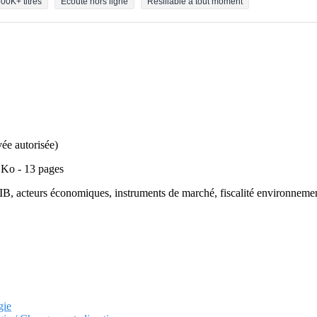
00K+ titres
Écoute hors ligne
Résiliable à tout moment
ivée autorisée)
 Ko - 13 pages
B, acteurs économiques, instruments de marché, fiscalité environneme
gie