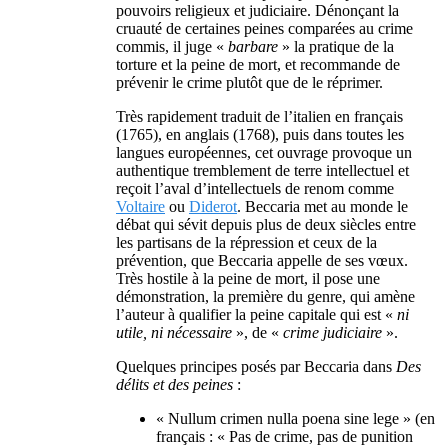
pouvoirs religieux et judiciaire. Dénonçant la
cruauté de certaines peines comparées au crime
commis, il juge «
barbare
» la pratique de la
torture et la peine de mort, et recommande de
prévenir le crime plutôt que de le réprimer.
Très rapidement traduit de l’italien en français
(1765), en anglais (1768), puis dans toutes les
langues européennes, cet ouvrage provoque un
authentique tremblement de terre intellectuel et
reçoit l’aval d’intellectuels de renom comme
Voltaire
ou
Diderot
. Beccaria met au monde le
débat qui sévit depuis plus de deux siècles entre
les partisans de la répression et ceux de la
prévention, que Beccaria appelle de ses vœux.
Très hostile à la peine de mort, il pose une
démonstration, la première du genre, qui amène
l’auteur à qualifier la peine capitale qui est «
ni
utile, ni nécessaire
», de «
crime judiciaire
».
Quelques principes posés par Beccaria dans
Des
délits et des peines
:
« Nullum crimen nulla poena sine lege »
(en
français :
« Pas de crime, pas de punition