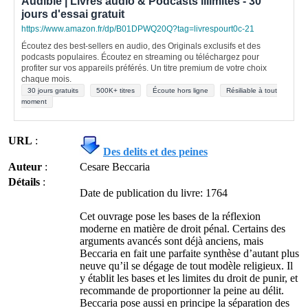
Audible | Livres audio & Podcasts illimités - 30
jours d'essai gratuit
https://www.amazon.fr/dp/B01DPWQ20Q?tag=livrespourt0c-21
Écoutez des best-sellers en audio, des Originals exclusifs et des
podcasts populaires. Écoutez en streaming ou téléchargez pour
profiter sur vos appareils préférés. Un titre premium de votre choix
chaque mois.
30 jours gratuits
500K+ titres
Écoute hors ligne
Résiliable à tout
moment
URL
:
Des delits et des peines
Auteur
:
Cesare Beccaria
Détails
:
Date de publication du livre: 1764
Cet ouvrage pose les bases de la réflexion
moderne en matière de droit pénal. Certains des
arguments avancés sont déjà anciens, mais
Beccaria en fait une parfaite synthèse d’autant plus
neuve qu’il se dégage de tout modèle religieux. Il
y établit les bases et les limites du droit de punir, et
recommande de proportionner la peine au délit.
Beccaria pose aussi en principe la séparation des