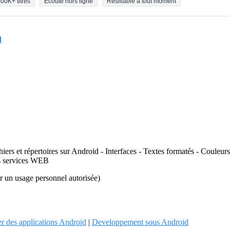
00K+ titres
Écoute hors ligne
Résiliable à tout moment
d
chiers et répertoires sur Android - Interfaces - Textes formatés - Couleu
des services WEB
ur un usage personnel autorisée)
r des applications Android
|
Developpement sous Android