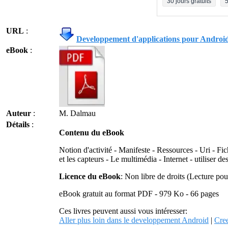
30 jours gratuits
5
URL
:
Developpement d'applications pour Androi
eBook
:
Auteur
:
M. Dalmau
Détails
:
Contenu du eBook
Notion d'activité - Manifeste - Ressources - Uri - Fi
et les capteurs - Le multimédia - Internet - utiliser 
Licence du eBook
: Non libre de droits (Lecture po
eBook gratuit au format PDF - 979 Ko - 66 pages
Ces livres peuvent aussi vous intéresser:
Aller plus loin dans le developpement Android
|
Cree