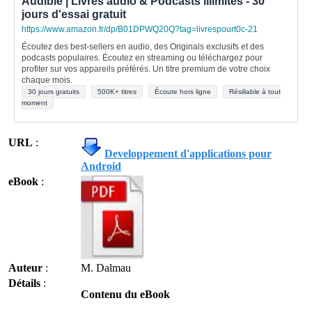
Audible | Livres audio & Podcasts illimités - 30
jours d'essai gratuit
https://www.amazon.fr/dp/B01DPWQ20Q?tag=livrespourt0c-21
Écoutez des best-sellers en audio, des Originals exclusifs et des
podcasts populaires. Écoutez en streaming ou téléchargez pour
profiter sur vos appareils préférés. Un titre premium de votre choix
chaque mois.
30 jours gratuits
500K+ titres
Écoute hors ligne
Résiliable à tout
moment
URL
:
Developpement d'applications pour
Android
eBook
:
Auteur
:
M. Dalmau
Détails
:
Contenu du eBook