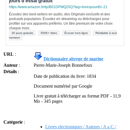
jours d'essai gratuit
https://www.amazon.fr/dp/B01DPWQ20Q?tag=livrespourt0c-21
Écoutez des best-sellers en audio, des Originals exclusifs et des
podcasts populaires. Écoutez en streaming ou téléchargez pour
profiter sur vos appareils préférés. Un titre premium de votre choix
chaque mois.
30 jours gratuits
500K+ titres
Écoute hors ligne
Résiliable à tout
moment
URL
:
Dictionnaire abrege de marine
Auteur
:
Pierre-Marie-Joseph Bonnefoux
Détails
:
Date de publication du livre: 1834
Document numérisé par Google
Livre gratuit à télécharger au format PDF - 11,9
Mo - 345 pages
Catégorie
:
Livres electroniques / Auteurs / A a C /