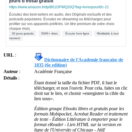
jours d'essai gratuit
https://www.amazon.fr/dp/B01DPWQ20Q?tag=livrespourt0c-21
Écoutez des best-sellers en audio, des Originals exclusifs et des
podcasts populaires. Écoutez en streaming ou téléchargez pour
profiter sur vos appareils préférés. Un titre premium de votre choix
chaque mois.
30 jours gratuits
500K+ titres
Écoute hors ligne
Résiliable à tout
moment
URL
:
Dictionnaire de l'Academie francaise de
1835 (6e edition)
Auteur
:
Académie Française
Détails
:
Étant donné la taille du fichier PDF, il faut le
télécharger, et non l'ouvrir. Pour cela, faites un clic
droit sur le lien, et choisir «enregistrer la cible du
lien sous».
Édition groupe Ebooks libres et gratuits pour les
formats Mobipocket, Acrobat Reader et traitement
de texte - Édition Littérature à emporter pour le
format eReader - Lien HTML sur la version en
ligne de l'University of Chicago - Atilf