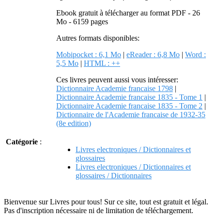
Ebook gratuit à télécharger au format PDF - 26
Mo - 6159 pages
Autres formats disponibles:
Mobipocket : 6,1 Mo
|
eReader : 6,8 Mo
|
Word :
5,5 Mo
|
HTML : ++
Ces livres peuvent aussi vous intéresser:
Dictionnaire Academie francaise 1798
|
Dictionnaire Academie francaise 1835 - Tome 1
|
Dictionnaire Academie francaise 1835 - Tome 2
|
Dictionnaire de l'Academie francaise de 1932-35
(8e edition)
Catégorie
:
Livres electroniques / Dictionnaires et
glossaires
Livres electroniques / Dictionnaires et
glossaires / Dictionnaires
Bienvenue sur Livres pour tous! Sur ce site, tout est gratuit et légal.
Pas d'inscription nécessaire ni de limitation de téléchargement.