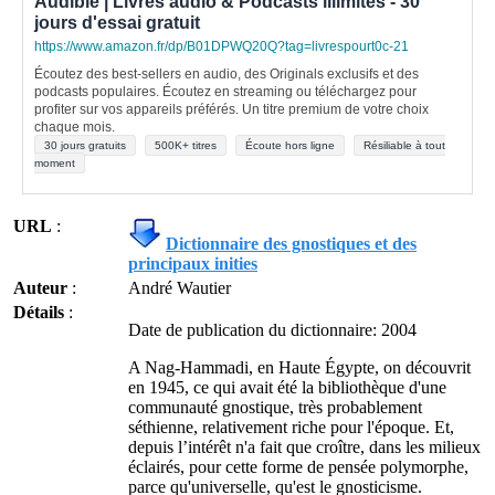
Audible | Livres audio & Podcasts illimités - 30
jours d'essai gratuit
https://www.amazon.fr/dp/B01DPWQ20Q?tag=livrespourt0c-21
Écoutez des best-sellers en audio, des Originals exclusifs et des
podcasts populaires. Écoutez en streaming ou téléchargez pour
profiter sur vos appareils préférés. Un titre premium de votre choix
chaque mois.
30 jours gratuits
500K+ titres
Écoute hors ligne
Résiliable à tout
moment
URL
:
Dictionnaire des gnostiques et des
principaux inities
Auteur
:
André Wautier
Détails
:
Date de publication du dictionnaire: 2004
A Nag-Hammadi, en Haute Égypte, on découvrit
en 1945, ce qui avait été la bibliothèque d'une
communauté gnostique, très probablement
séthienne, relativement riche pour l'époque. Et,
depuis l’intérêt n'a fait que croître, dans les milieux
éclairés, pour cette forme de pensée polymorphe,
parce qu'universelle, qu'est le gnosticisme.