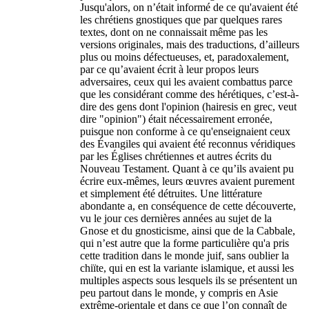
Jusqu'alors, on n’était informé de ce qu'avaient été
les chrétiens gnostiques que par quelques rares
textes, dont on ne connaissait même pas les
versions originales, mais des traductions, d’ailleurs
plus ou moins défectueuses, et, paradoxalement,
par ce qu’avaient écrit à leur propos leurs
adversaires, ceux qui les avaient combattus parce
que les considérant comme des hérétiques, c’est-à-
dire des gens dont l'opinion (hairesis en grec, veut
dire "opinion") était nécessairement erronée,
puisque non conforme à ce qu'enseignaient ceux
des Évangiles qui avaient été reconnus véridiques
par les Églises chrétiennes et autres écrits du
Nouveau Testament. Quant à ce qu’ils avaient pu
écrire eux-mêmes, leurs œuvres avaient purement
et simplement été détruites. Une littérature
abondante a, en conséquence de cette découverte,
vu le jour ces dernières années au sujet de la
Gnose et du gnosticisme, ainsi que de la Cabbale,
qui n’est autre que la forme particulière qu'a pris
cette tradition dans le monde juif, sans oublier la
chiïte, qui en est la variante islamique, et aussi les
multiples aspects sous lesquels ils se présentent un
peu partout dans le monde, y compris en Asie
extrême-orientale et dans ce que l’on connaît de