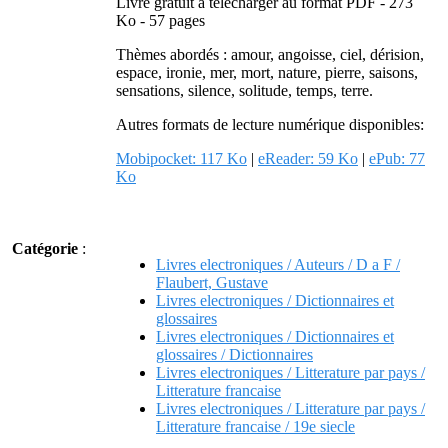
Livre gratuit à télécharger au format PDF - 273
Ko - 57 pages
Thèmes abordés : amour, angoisse, ciel, dérision,
espace, ironie, mer, mort, nature, pierre, saisons,
sensations, silence, solitude, temps, terre.
Autres formats de lecture numérique disponibles:
Mobipocket: 117 Ko
|
eReader: 59 Ko
|
ePub: 77
Ko
Catégorie
:
Livres electroniques / Auteurs / D a F /
Flaubert, Gustave
Livres electroniques / Dictionnaires et
glossaires
Livres electroniques / Dictionnaires et
glossaires / Dictionnaires
Livres electroniques / Litterature par pays /
Litterature francaise
Livres electroniques / Litterature par pays /
Litterature francaise / 19e siecle