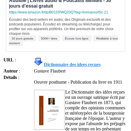
Audible | Livres audio & Podcasts illimités - 30
jours d'essai gratuit
https://www.amazon.fr/dp/B01DPWQ20Q?tag=livrespourt0c-21
Écoutez des best-sellers en audio, des Originals exclusifs et des
podcasts populaires. Écoutez en streaming ou téléchargez pour
profiter sur vos appareils préférés. Un titre premium de votre choix
chaque mois.
30 jours gratuits
500K+ titres
Écoute hors ligne
Résiliable à tout
moment
URL
:
Dictionnaire des idees recues
Auteur
:
Gustave Flaubert
Détails
:
Oeuvre posthume - Publication du livre en 1911
Le Dictionnaire des idées reçues
est un ouvrage satirique écrit par
Gustave Flaubert en 1873, qui
compile des opinions communes
et stéréotypées de la bourgeoisie
française de l'époque. L'auteur y
expose par l'absurde les préjugés
de son temps en les présentant