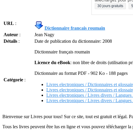
téléchargez pour pro
30 jours gratuits
5
URL
:
Dictionnaire francais roumain
Auteur
:
Jean Nagy
Détails
:
Date de publication du dictionnaire: 2008
Dictionnaire français roumain
Licence du eBook
: non libre de droits (utilisation pr
Dictionnaire au format PDF - 902 Ko - 188 pages
Catégorie
:
Livres electroniques / Dictionnaires et glossair
Livres electroniques / Dictionnaires et glossair
Livres electroniques / Livres divers / Langues
Livres electroniques / Livres divers / Langue
Bienvenue sur Livres pour tous! Sur ce site, tout est gratuit et légal. P
Tous les livres peuvent être lus en ligne et vous pouvez télécharger la 