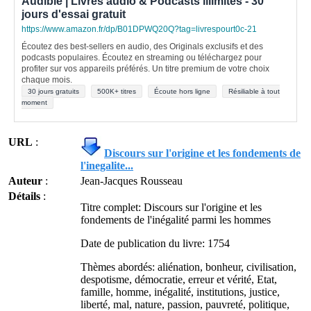
Audible | Livres audio & Podcasts illimités - 30
jours d'essai gratuit
https://www.amazon.fr/dp/B01DPWQ20Q?tag=livrespourt0c-21
Écoutez des best-sellers en audio, des Originals exclusifs et des
podcasts populaires. Écoutez en streaming ou téléchargez pour
profiter sur vos appareils préférés. Un titre premium de votre choix
chaque mois.
30 jours gratuits
500K+ titres
Écoute hors ligne
Résiliable à tout
moment
URL
:
Discours sur l'origine et les fondements de
l'inegalite...
Auteur
:
Jean-Jacques Rousseau
Détails
:
Titre complet: Discours sur l'origine et les
fondements de l'inégalité parmi les hommes
Date de publication du livre: 1754
Thèmes abordés: aliénation, bonheur, civilisation,
despotisme, démocratie, erreur et vérité, Etat,
famille, homme, inégalité, institutions, justice,
liberté, mal, nature, passion, pauvreté, politique,