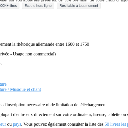
fiter sur vos appareils préférés. Un titre premium de votre choix chaqu
00K+ titres
Écoute hors ligne
Résiliable à tout moment
èrement la rhétorique allemande entre 1600 et 1750
n privée - Usage non commercial)
s
ture
lture / Musique et chant
as d'inscription nécessaire ni de limitation de téléchargement.
plupart d'entre eux directement sur votre ordinateur, liseuse, tablette o
teur
ou
pays
. Vous pouvez également consulter la liste des
50 livres les