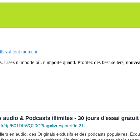
siliez à tout moment.
 Lisez n'importe où, n'importe quand. Profitez des best-sellers, nouveau
______________
s audio & Podcasts illimités - 30 jours d'essai gratuit
.fr/dp/B01DPWQ20Q?tag=livrespourt0c-21
lers en audio, des Originals exclusifs et des podcasts populaires. Éco