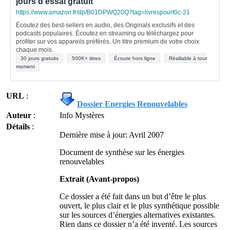
jours d'essai gratuit
https://www.amazon.fr/dp/B01DPWQ20Q?tag=livrespourt0c-21
Écoutez des best-sellers en audio, des Originals exclusifs et des
podcasts populaires. Écoutez en streaming ou téléchargez pour
profiter sur vos appareils préférés. Un titre premium de votre choix
chaque mois.
30 jours gratuits
500K+ titres
Écoute hors ligne
Résiliable à tout
moment
URL
:
Dossier Energies Renouvelables
Auteur
:
Info Mystères
Détails
:
Dernière mise à jour: Avril 2007
Document de synthèse sur les énergies
renouvelables
Extrait (Avant-propos)
Ce dossier a été fait dans un but d’être le plus
ouvert, le plus clair et le plus synthétique possible
sur les sources d’énergies alternatives existantes.
Rien dans ce dossier n’a été inventé. Les sources