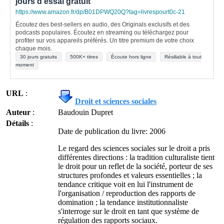
jours d'essai gratuit
https://www.amazon.fr/dp/B01DPWQ20Q?tag=livrespourt0c-21
Écoutez des best-sellers en audio, des Originals exclusifs et des
podcasts populaires. Écoutez en streaming ou téléchargez pour
profiter sur vos appareils préférés. Un titre premium de votre choix
chaque mois.
30 jours gratuits
500K+ titres
Écoute hors ligne
Résiliable à tout
moment
URL
:
Droit et sciences sociales
Auteur
:
Baudouin Dupret
Détails
:
Date de publication du livre: 2006
Le regard des sciences sociales sur le droit a pris
différentes directions : la tradition culturaliste tient
le droit pour un reflet de la société, porteur de ses
structures profondes et valeurs essentielles ; la
tendance critique voit en lui l'instrument de
l'organisation / reproduction des rapports de
domination ; la tendance institutionnaliste
s'interroge sur le droit en tant que système de
régulation des rapports sociaux.