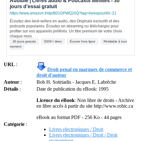
Audible | Livres audio & Podcasts illimités - 30
jours d'essai gratuit
https://www.amazon.fr/dp/B01DPWQ20Q?tag=livrespourt0c-21
Écoutez des best-sellers en audio, des Originals exclusifs et des
podcasts populaires. Écoutez en streaming ou téléchargez pour
profiter sur vos appareils préférés. Un titre premium de votre choix
chaque mois.
30 jours gratuits
500K+ titres
Écoute hors ligne
Résiliable à tout
moment
URL
:
Droit penal en marques de commerce et
droit d'auteur
Auteur
:
Bob H. Sotiriadis - Jacques E. Labrèche
Détails
:
Date de publication du eBook: 1995
Licence du eBook
: Non libre de droits - Archive
en libre accès à partir du site http://www.robic.ca
eBook au format PDF - 256 Ko - 44 pages
Catégorie
:
Livres electroniques / Droit
Livres electroniques / Droit / Droit
economique