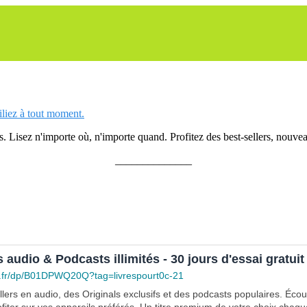
siliez à tout moment.
 Lisez n'importe où, n'importe quand. Profitez des best-sellers, nouveau
______________
s audio & Podcasts illimités - 30 jours d'essai gratuit
.fr/dp/B01DPWQ20Q?tag=livrespourt0c-21
lers en audio, des Originals exclusifs et des podcasts populaires. Éco