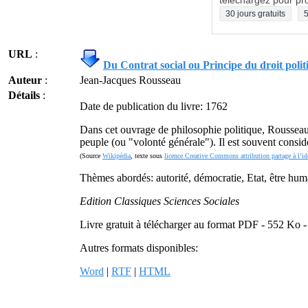
téléchargez pour pro
30 jours gratuits
5
URL
:
Du Contrat social ou Principe du droit polit
Auteur
:
Jean-Jacques Rousseau
Détails
:
Date de publication du livre: 1762
Dans cet ouvrage de philosophie politique, Rousseau 
peuple (ou "volonté générale"). Il est souvent consid
(Source
Wikipédia
, texte sous
licence Creative Commons attribution partage à l’id
Thèmes abordés: autorité, démocratie, Etat, être huma
Edition Classiques Sciences Sociales
Livre gratuit à télécharger au format PDF - 552 Ko 
Autres formats disponibles:
Word
|
RTF
|
HTML