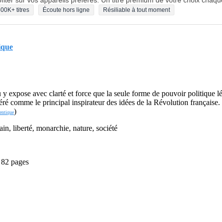
fiter sur vos appareils préférés. Un titre premium de votre choix chaqu
00K+ titres
Écoute hors ligne
Résiliable à tout moment
ique
y expose avec clarté et force que la seule forme de pouvoir politique l
éré comme le principal inspirateur des idées de la Révolution française.
)
entique
in, liberté, monarchie, nature, société
- 82 pages