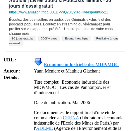
Audible | Livres audio & Podcasts illimités - 30
jours d'essai gratuit
https://www.amazon.fr/dp/B01DPWQ20Q?tag=livrespourt0c-21
Écoutez des best-sellers en audio, des Originals exclusifs et des
podcasts populaires. Écoutez en streaming ou téléchargez pour
profiter sur vos appareils préférés. Un titre premium de votre choix
chaque mois.
30 jours gratuits
500K+ titres
Écoute hors ligne
Résiliable à tout
moment
URL
:
Economie industrielle des MDP/MOC
Auteur
:
Yann Meniere et Matthieu Glachant
Détails
:
Titre complet: Economie industrielle des
MDP/MOC - Les cas de Pannonpower et
d'Indocement
Date de publication: Mai 2006
Ce document est le rapport final d'une etude
commandee au
CERNA
(laboratoire d'economie
industrielle de l'Ecole des Mines de Paris.) par
l'
ADEME
(Agence de l'Environnement et de la