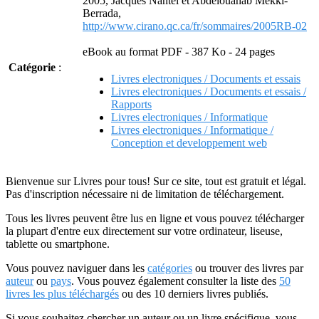
2005, Jacques Nantel et Abdelouahab Mekki-
Berrada,
http://www.cirano.qc.ca/fr/sommaires/2005RB-02
eBook au format PDF - 387 Ko - 24 pages
Catégorie
:
Livres electroniques / Documents et essais
Livres electroniques / Documents et essais /
Rapports
Livres electroniques / Informatique
Livres electroniques / Informatique /
Conception et developpement web
Bienvenue sur Livres pour tous! Sur ce site, tout est gratuit et légal.
Pas d'inscription nécessaire ni de limitation de téléchargement.
Tous les livres peuvent être lus en ligne et vous pouvez télécharger
la plupart d'entre eux directement sur votre ordinateur, liseuse,
tablette ou smartphone.
Vous pouvez naviguer dans les
catégories
ou trouver des livres par
auteur
ou
pays
. Vous pouvez également consulter la liste des
50
livres les plus téléchargés
ou des 10 derniers livres publiés.
Si vous souhaitez chercher un auteur ou un livre spécifique, vous