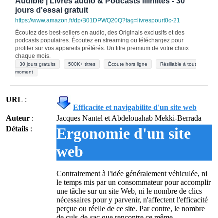
Audible | Livres audio & Podcasts illimités - 30
jours d'essai gratuit
https://www.amazon.fr/dp/B01DPWQ20Q?tag=livrespourt0c-21
Écoutez des best-sellers en audio, des Originals exclusifs et des
podcasts populaires. Écoutez en streaming ou téléchargez pour
profiter sur vos appareils préférés. Un titre premium de votre choix
chaque mois.
30 jours gratuits
500K+ titres
Écoute hors ligne
Résiliable à tout
moment
URL
:
Efficacite et navigabilite d'un site web
Auteur
:
Jacques Nantel et Abdelouahab Mekki-Berrada
Détails
:
Ergonomie d'un site
web
Contrairement à l'idée généralement véhiculée, ni
le temps mis par un consommateur pour accomplir
une tâche sur un site Web, ni le nombre de clics
nécessaires pour y parvenir, n'affectent l'efficacité
perçue ou réelle de ce site. Par contre, le nombre
de culs-de-sac que rencontre ce même