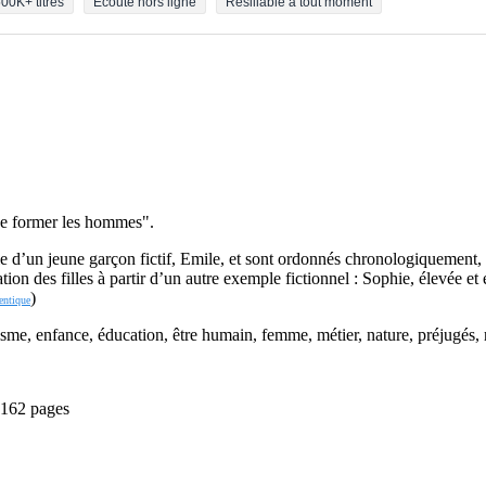
00K+ titres
Écoute hors ligne
Résiliable à tout moment
t de former les hommes".
le d’un jeune garçon fictif, Emile, et sont ordonnés chronologiquement,
cation des filles à partir d’un autre exemple fictionnel : Sophie, élevée 
)
entique
e, enfance, éducation, être humain, femme, métier, nature, préjugés, rai
- 162 pages