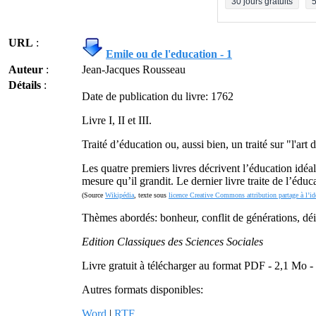
30 jours gratuits
5
URL
:
Emile ou de l'education - 1
Auteur
:
Jean-Jacques Rousseau
Détails
:
Date de publication du livre: 1762
Livre I, II et III.
Traité d’éducation ou, aussi bien, un traité sur "l'ar
Les quatre premiers livres décrivent l’éducation idéa
mesure qu’il grandit. Le dernier livre traite de l’édu
(Source
Wikipédia
, texte sous
licence Creative Commons attribution partage à l’id
Thèmes abordés: bonheur, conflit de générations, déism
Edition Classiques des Sciences Sociales
Livre gratuit à télécharger au format PDF - 2,1 Mo 
Autres formats disponibles:
Word
|
RTF