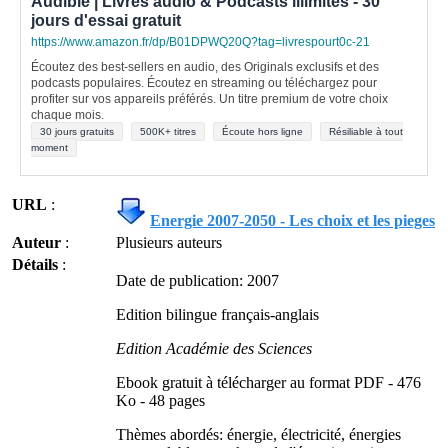
Audible | Livres audio & Podcasts illimités - 30
jours d'essai gratuit
https://www.amazon.fr/dp/B01DPWQ20Q?tag=livrespourt0c-21
Écoutez des best-sellers en audio, des Originals exclusifs et des
podcasts populaires. Écoutez en streaming ou téléchargez pour
profiter sur vos appareils préférés. Un titre premium de votre choix
chaque mois.
30 jours gratuits
500K+ titres
Écoute hors ligne
Résiliable à tout
moment
URL
:
Energie 2007-2050 - Les choix et les pieges
Auteur
:
Plusieurs auteurs
Détails
:
Date de publication: 2007
Edition bilingue français-anglais
Edition Académie des Sciences
Ebook gratuit à télécharger au format PDF - 476
Ko - 48 pages
Thèmes abordés: énergie, électricité, énergies