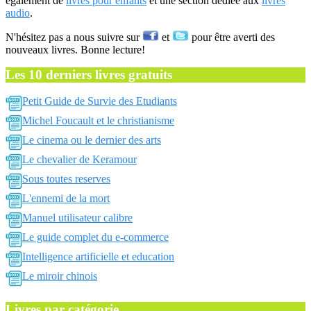
également de
livres pour enfants
et une section dédiée aux
livres
audio
.
N'hésitez pas a nous suivre sur
et
pour être averti des
nouveaux livres. Bonne lecture!
Les 10 derniers livres gratuits
Petit Guide de Survie des Etudiants
Michel Foucault et le christianisme
Le cinema ou le dernier des arts
Le chevalier de Keramour
Sous toutes reserves
L'ennemi de la mort
Manuel utilisateur calibre
Le guide complet du e-commerce
Intelligence artificielle et education
Le miroir chinois
Livres par catégorie