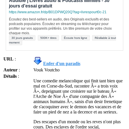
Audible | Livres audio & Podcasts illimités - 30
jours d'essai gratuit
https://www.amazon.fr/dp/B01DPWQ20Q?tag=livrespourt0c-21
Écoutez des best-sellers en audio, des Originals exclusifs et des
podcasts populaires. Écoutez en streaming ou téléchargez pour
profiter sur vos appareils préférés. Un titre premium de votre choix
chaque mois.
30 jours gratuits
500K+ titres
Écoute hors ligne
Résiliable à tout
moment
URL
:
Enfer d'un paradis
Auteur
:
Vouk Voutcho
Détails
:
Une comedie melancolique qui finit tant bien que
mal en Corse-du-Sud, racontee Â« a trois voix
Â», depeignant une croisiere sur le bateau Â«
l'Arche de Noe Â» d'une compagnie des Â«
animaux humains Â», saisis d'un desir frenetique
de s'acoquiner avec le demon des vacances et de
faire un pied de nez a la decence et au serieux.
Des rescapes d'un monde ou les reves n'ont plus
cours. Des esclaves de l'ordre social,