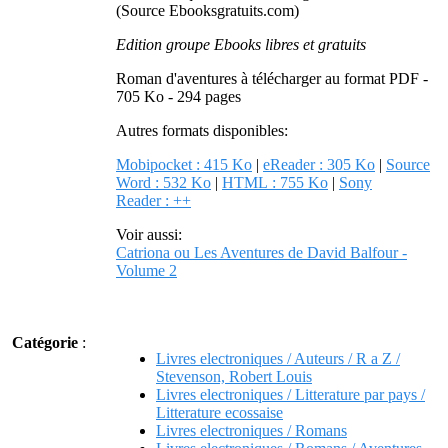
(Source Ebooksgratuits.com)
Edition groupe Ebooks libres et gratuits
Roman d'aventures à télécharger au format PDF -
705 Ko - 294 pages
Autres formats disponibles:
Mobipocket : 415 Ko
|
eReader : 305 Ko
|
Source
Word : 532 Ko
|
HTML : 755 Ko
|
Sony
Reader : ++
Voir aussi:
Catriona ou Les Aventures de David Balfour -
Volume 2
Catégorie
:
Livres electroniques / Auteurs / R a Z /
Stevenson, Robert Louis
Livres electroniques / Litterature par pays /
Litterature ecossaise
Livres electroniques / Romans