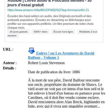
Audible | Livres audio & Podcasts illimités - 30
jours d'essai gratuit
https://www.amazon.fr/dp/B01DPWQ20Q?tag=livrespourt0c-21
Écoutez des best-sellers en audio, des Originals exclusifs et des
podcasts populaires. Écoutez en streaming ou téléchargez pour
profiter sur vos appareils préférés. Un titre premium de votre choix
chaque mois.
30 jours gratuits
500K+ titres
Écoute hors ligne
Résiliable à tout
moment
URL
:
Enleve ! ou Les Aventures de David
Balfour - Volume 1
Auteur
:
Robert Louis Stevenson
Détails
:
Date de publication du livre: 1886
À la mort de son père, David Balfour rencontre
son oncle, propriétaire du domaine de Shaws. Le
vieil avare ne voit pas cet intrus d'un bon oeil et le
fait enlever à bord d'un bateau en partance pour les
Carolines, où il doit être vendu comme esclave.
David rencontrera alors Alan Breck, highlander en
fuite, avec qui il vivra une singulière aventure...