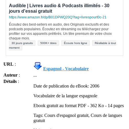
Audible | Livres audio & Podcasts illimités - 30
jours d'essai gratuit
https://www.amazon.fr/dp/B01DPWQ20Q?tag=livrespourt0c-21
Écoutez des best-sellers en audio, des Originals exclusifs et des
podcasts populaires. Écoutez en streaming ou téléchargez pour
profiter sur vos appareils préférés. Un titre premium de votre choix
chaque mois.
30 jours gratuits
500K+ titres
Écoute hors ligne
Résiliable à tout
moment
URL
:
Espagnol - Vocabulaire
Auteur
:
...
Détails
:
Date de publication du eBook: 2006
Vocabulaire de la langue espagnole
Ebook gratuit au format PDF - 362 Ko - 14 pages
Tags: Cours d'espagnol gratuit, Cours de langues
gratuit