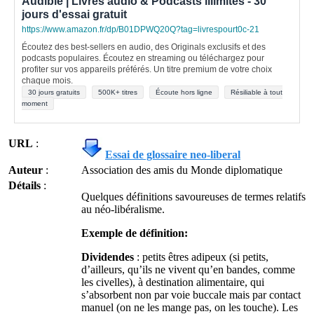
Audible | Livres audio & Podcasts illimités - 30
jours d'essai gratuit
https://www.amazon.fr/dp/B01DPWQ20Q?tag=livrespourt0c-21
Écoutez des best-sellers en audio, des Originals exclusifs et des
podcasts populaires. Écoutez en streaming ou téléchargez pour
profiter sur vos appareils préférés. Un titre premium de votre choix
chaque mois.
30 jours gratuits
500K+ titres
Écoute hors ligne
Résiliable à tout
moment
URL
:
Essai de glossaire neo-liberal
Auteur
:
Association des amis du Monde diplomatique
Détails
:
Quelques définitions savoureuses de termes relatifs
au néo-libéralisme.
Exemple de définition:
Dividendes
: petits êtres adipeux (si petits,
d’ailleurs, qu’ils ne vivent qu’en bandes, comme
les civelles), à destination alimentaire, qui
s’absorbent non par voie buccale mais par contact
manuel (on ne les mange pas, on les touche). Les