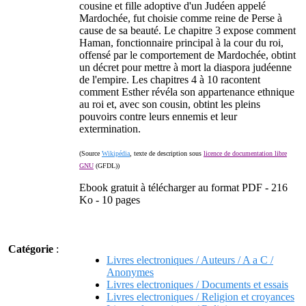
cousine et fille adoptive d'un Judéen appelé
Mardochée, fut choisie comme reine de Perse à
cause de sa beauté. Le chapitre 3 expose comment
Haman, fonctionnaire principal à la cour du roi,
offensé par le comportement de Mardochée, obtint
un décret pour mettre à mort la diaspora judéenne
de l'empire. Les chapitres 4 à 10 racontent
comment Esther révéla son appartenance ethnique
au roi et, avec son cousin, obtint les pleins
pouvoirs contre leurs ennemis et leur
extermination.
(Source
Wikipédia
, texte de description sous
licence de documentation libre
GNU
(GFDL))
Ebook gratuit à télécharger au format PDF - 216
Ko - 10 pages
Catégorie
:
Livres electroniques / Auteurs / A a C /
Anonymes
Livres electroniques / Documents et essais
Livres electroniques / Religion et croyances