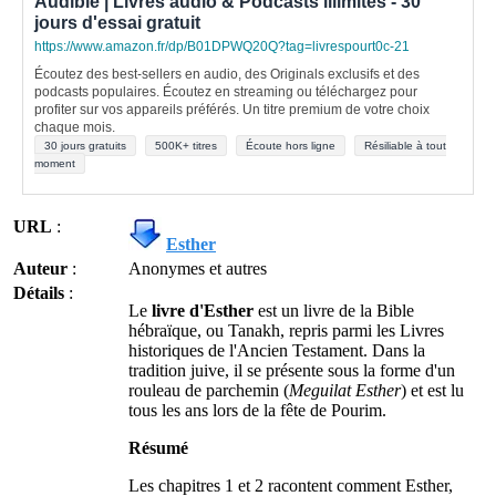
Audible | Livres audio & Podcasts illimités - 30
jours d'essai gratuit
https://www.amazon.fr/dp/B01DPWQ20Q?tag=livrespourt0c-21
Écoutez des best-sellers en audio, des Originals exclusifs et des
podcasts populaires. Écoutez en streaming ou téléchargez pour
profiter sur vos appareils préférés. Un titre premium de votre choix
chaque mois.
30 jours gratuits
500K+ titres
Écoute hors ligne
Résiliable à tout
moment
URL
:
Esther
Auteur
:
Anonymes et autres
Détails
:
Le
livre d'Esther
est un livre de la Bible
hébraïque, ou Tanakh, repris parmi les Livres
historiques de l'Ancien Testament. Dans la
tradition juive, il se présente sous la forme d'un
rouleau de parchemin (
Meguilat Esther
) et est lu
tous les ans lors de la fête de Pourim.
Résumé
Les chapitres 1 et 2 racontent comment Esther,