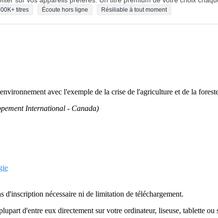
fiter sur vos appareils préférés. Un titre premium de votre choix chaqu
00K+ titres
Écoute hors ligne
Résiliable à tout moment
'environnement avec l'exemple de la crise de l'agriculture et de la foreste
pement International - Canada)
gie
as d'inscription nécessaire ni de limitation de téléchargement.
plupart d'entre eux directement sur votre ordinateur, liseuse, tablette o