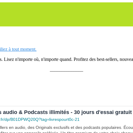
siliez à tout moment.
 Lisez n'importe où, n'importe quand. Profitez des best-sellers, nouveau
______________
s audio & Podcasts illimités - 30 jours d'essai gratuit
.fr/dp/B01DPWQ20Q?tag=livrespourt0c-21
lers en audio, des Originals exclusifs et des podcasts populaires. Éco