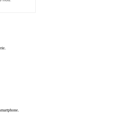
e mois.
rie.
u smartphone.