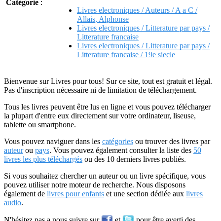
Catégorie
:
Livres electroniques / Auteurs / A a C /
Allais, Alphonse
Livres electroniques / Litterature par pays /
Litterature francaise
Livres electroniques / Litterature par pays /
Litterature francaise / 19e siecle
Bienvenue sur Livres pour tous! Sur ce site, tout est gratuit et légal.
Pas d'inscription nécessaire ni de limitation de téléchargement.
Tous les livres peuvent être lus en ligne et vous pouvez télécharger
la plupart d'entre eux directement sur votre ordinateur, liseuse,
tablette ou smartphone.
Vous pouvez naviguer dans les
catégories
ou trouver des livres par
auteur
ou
pays
. Vous pouvez également consulter la liste des
50
livres les plus téléchargés
ou des 10 derniers livres publiés.
Si vous souhaitez chercher un auteur ou un livre spécifique, vous
pouvez utiliser notre moteur de recherche. Nous disposons
également de
livres pour enfants
et une section dédiée aux
livres
audio
.
N'hésitez pas a nous suivre sur
et
pour être averti des