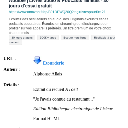
Audible | Livres audio & Podcasts illimités - 30
jours d'essai gratuit
https://www.amazon.fr/dp/B01DPWQ20Q?tag=livrespourt0c-21
Écoutez des best-sellers en audio, des Originals exclusifs et des
podcasts populaires. Écoutez en streaming ou téléchargez pour
profiter sur vos appareils préférés. Un titre premium de votre choix
chaque mois.
30 jours gratuits
500K+ titres
Écoute hors ligne
Résiliable à tout
moment
URL
:
Etourderie
Auteur
:
Alphonse Allais
Détails
:
Extrait du recueil
A l'oeil
"Je l'avais connue au restaurant..."
Edition Bibliotheque electronique de Lisieux
Format HTML