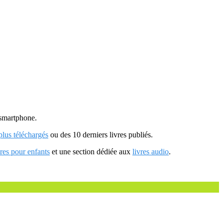
u smartphone.
 plus téléchargés
ou des 10 derniers livres publiés.
vres pour enfants
et une section dédiée aux
livres audio
.