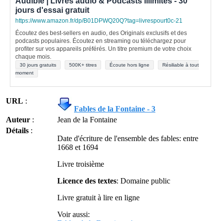
Audible | Livres audio & Podcasts illimités - 30
jours d'essai gratuit
https://www.amazon.fr/dp/B01DPWQ20Q?tag=livrespourt0c-21
Écoutez des best-sellers en audio, des Originals exclusifs et des
podcasts populaires. Écoutez en streaming ou téléchargez pour
profiter sur vos appareils préférés. Un titre premium de votre choix
chaque mois.
30 jours gratuits
500K+ titres
Écoute hors ligne
Résiliable à tout
moment
URL
:
Fables de la Fontaine - 3
Auteur
:
Jean de la Fontaine
Détails
:
Date d'écriture de l'ensemble des fables: entre
1668 et 1694
Livre troisième
Licence des textes
: Domaine public
Livre gratuit à lire en ligne
Voir aussi: