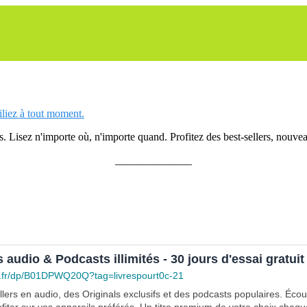
siliez à tout moment.
 Lisez n'importe où, n'importe quand. Profitez des best-sellers, nouveau
______________
s audio & Podcasts illimités - 30 jours d'essai gratuit
.fr/dp/B01DPWQ20Q?tag=livrespourt0c-21
lers en audio, des Originals exclusifs et des podcasts populaires. Éco