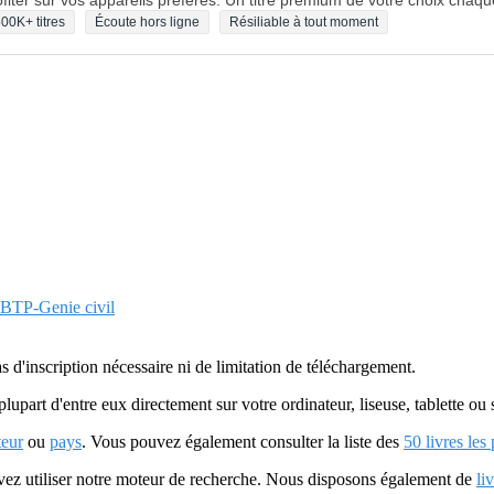
fiter sur vos appareils préférés. Un titre premium de votre choix chaqu
00K+ titres
Écoute hors ligne
Résiliable à tout moment
/ BTP-Genie civil
as d'inscription nécessaire ni de limitation de téléchargement.
plupart d'entre eux directement sur votre ordinateur, liseuse, tablette o
teur
ou
pays
. Vous pouvez également consulter la liste des
50 livres les
uvez utiliser notre moteur de recherche. Nous disposons également de
li