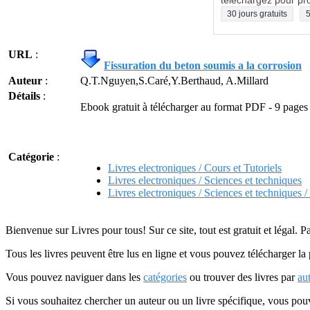
téléchargez pour pro
30 jours gratuits
5
URL
:
Fissuration du beton soumis a la corrosion
Auteur
:
Q.T.Nguyen,S.Caré,Y.Berthaud, A.Millard
Détails
:
Ebook gratuit à télécharger au format PDF - 9 pages
Catégorie
:
Livres electroniques / Cours et Tutoriels
Livres electroniques / Sciences et techniques
Livres electroniques / Sciences et techniques 
Bienvenue sur Livres pour tous! Sur ce site, tout est gratuit et légal. P
Tous les livres peuvent être lus en ligne et vous pouvez télécharger la 
Vous pouvez naviguer dans les
catégories
ou trouver des livres par
au
Si vous souhaitez chercher un auteur ou un livre spécifique, vous po