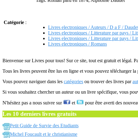
Tags: Roman paru en 1874, Alphonse Daudet
Catégorie
:
Livres electroniques / Auteurs / D a F / Daud
Livres electroniques / Litterature par pays / Lit
Livres electroniques / Litterature par pays / Lit
Livres electroniques / Romans
Bienvenue sur Livres pour tous! Sur ce site, tout est gratuit et légal. P
Tous les livres peuvent être lus en ligne et vous pouvez télécharger la 
Vous pouvez naviguer dans les
catégories
ou trouver des livres par
au
Si vous souhaitez chercher un auteur ou un livre spécifique, vous po
N'hésitez pas a nous suivre sur
et
pour être averti des nouvea
Les 10 derniers livres gratuits
Petit Guide de Survie des Etudiants
Michel Foucault et le christianisme