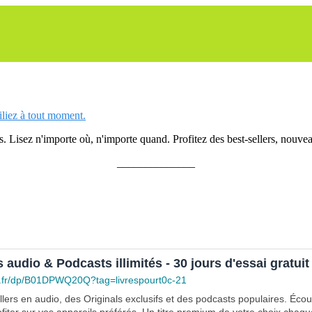
siliez à tout moment.
 Lisez n'importe où, n'importe quand. Profitez des best-sellers, nouveau
______________
s audio & Podcasts illimités - 30 jours d'essai gratuit
.fr/dp/B01DPWQ20Q?tag=livrespourt0c-21
lers en audio, des Originals exclusifs et des podcasts populaires. Éco