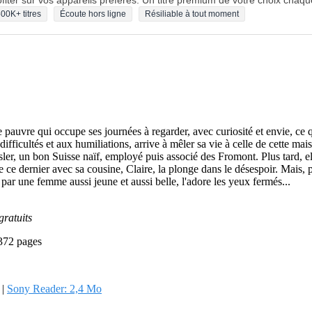
fiter sur vos appareils préférés. Un titre premium de votre choix chaqu
00K+ titres
Écoute hors ligne
Résiliable à tout moment
 pauvre qui occupe ses journées à regarder, avec curiosité et envie, ce qu
difficultés et aux humiliations, arrive à mêler sa vie à celle de cette ma
Risler, un bon Suisse naïf, employé puis associé des Fromont. Plus tard, e
 dernier avec sa cousine, Claire, la plonge dans le désespoir. Mais, par 
 par une femme aussi jeune et aussi belle, l'adore les yeux fermés...
gratuits
 372 pages
|
Sony Reader: 2,4 Mo