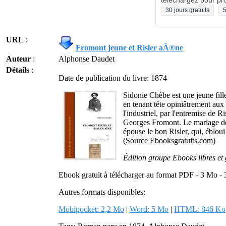
téléchargez pour pro
30 jours gratuits
5
URL
:
Fromont jeune et Risler aÃ®ne
Auteur
:
Alphonse Daudet
Détails
:
Date de publication du livre: 1874
Sidonie Chèbe est une jeune fille
en tenant tête opiniâtrement aux 
l'industriel, par l'entremise de 
Georges Fromont. Le mariage de ce
épouse le bon Risler, qui, ébloui
(Source Ebooksgratuits.com)
Édition groupe Ebooks libres et 
Ebook gratuit à télécharger au format PDF - 3 Mo -
Autres formats disponibles:
Mobipocket: 2,2 Mo
|
Word: 5 Mo
|
HTML: 846 Ko