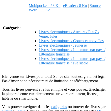
Mobipocket : 58 Ko
|
eReader : 8 Ko
|
Source
Word : 35 Ko
Catégorie
:
Livres electroniques / Auteurs / R a Z /
Verne, Jules
Livres electroniques / Contes et nouvelles
Livres electroniques / Jeunesse
Livres electroniques / Litterature par pays /
Litterature francaise
Livres electroniques / Litterature par pays /
Litterature francaise / 19e siecle
Bienvenue sur Livres pour tous! Sur ce site, tout est gratuit et légal.
Pas d'inscription nécessaire ni de limitation de téléchargement.
Tous les livres peuvent être lus en ligne et vous pouvez télécharger
la plupart d'entre eux directement sur votre ordinateur, liseuse,
tablette ou smartphone.
Vous pouvez naviguer dans les
catégories
ou trouver des livres par