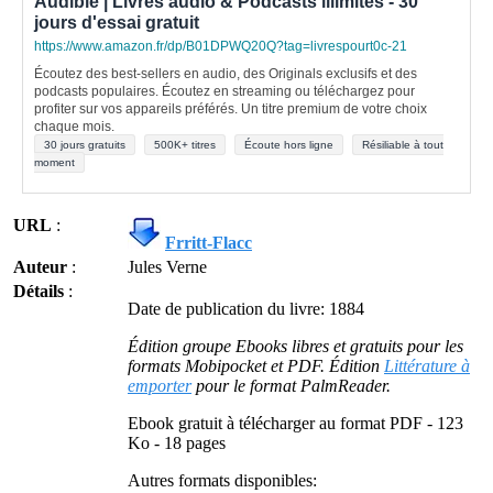
Audible | Livres audio & Podcasts illimités - 30
jours d'essai gratuit
https://www.amazon.fr/dp/B01DPWQ20Q?tag=livrespourt0c-21
Écoutez des best-sellers en audio, des Originals exclusifs et des
podcasts populaires. Écoutez en streaming ou téléchargez pour
profiter sur vos appareils préférés. Un titre premium de votre choix
chaque mois.
30 jours gratuits
500K+ titres
Écoute hors ligne
Résiliable à tout
moment
URL
:
Frritt-Flacc
Auteur
:
Jules Verne
Détails
:
Date de publication du livre: 1884
Édition groupe Ebooks libres et gratuits pour les
formats Mobipocket et PDF. Édition
Littérature à
emporter
pour le format PalmReader.
Ebook gratuit à télécharger au format PDF - 123
Ko - 18 pages
Autres formats disponibles: