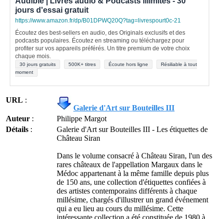
Audible | Livres audio & Podcasts illimités - 30
jours d'essai gratuit
https://www.amazon.fr/dp/B01DPWQ20Q?tag=livrespourt0c-21
Écoutez des best-sellers en audio, des Originals exclusifs et des
podcasts populaires. Écoutez en streaming ou téléchargez pour
profiter sur vos appareils préférés. Un titre premium de votre choix
chaque mois.
30 jours gratuits
500K+ titres
Écoute hors ligne
Résiliable à tout
moment
URL
:
Galerie d'Art sur Bouteilles III
Auteur
:
Philippe Margot
Détails
:
Galerie d'Art sur Bouteilles III - Les étiquettes de
Château Siran
Dans le volume consacré à Château Siran, l'un des
rares châteaux de l'appellation Margaux dans le
Médoc appartenant à la même famille depuis plus
de 150 ans, une collection d'étiquettes confiées à
des artistes contemporains différents à chaque
millésime, chargés d'illustrer un grand événement
qui a eu lieu au cours du millésime. Cette
intéressante collection a été constituée de 1980 à