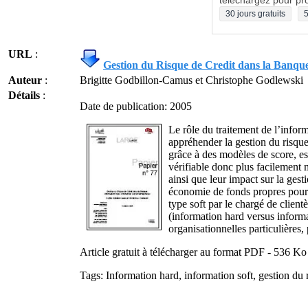
téléchargez pour pro
30 jours gratuits
5
URL
:
Gestion du Risque de Credit dans la Banqu
Auteur
:
Brigitte Godbillon-Camus et Christophe Godlewski
Détails
:
Date de publication: 2005
Le rôle du traitement de l’infor
appréhender la gestion du risque
grâce à des modèles de score, est 
vérifiable donc plus facilement m
ainsi que leur impact sur la ges
économie de fonds propres pour c
type soft par le chargé de clie
(information hard versus informa
organisationnelles particulières
Article gratuit à télécharger au format PDF - 536 Ko
Tags: Information hard, information soft, gestion du 