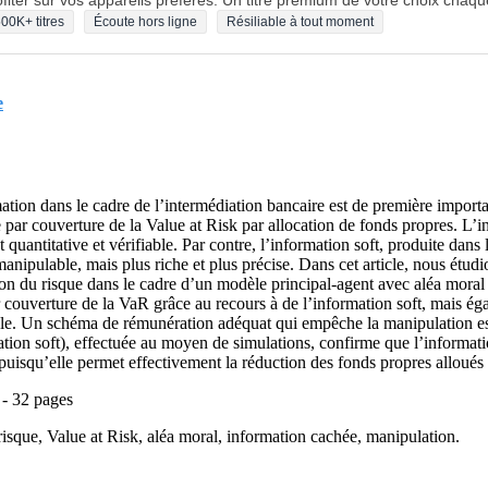
fiter sur vos appareils préférés. Un titre premium de votre choix chaqu
00K+ titres
Écoute hors ligne
Résiliable à tout moment
e
mation dans le cadre de l’intermédiation bancaire est de première impor
 par couverture de la Value at Risk par allocation de fonds propres. L
quantitative et vérifiable. Par contre, l’information soft, produite dans l
anipulable, mais plus riche et plus précise. Dans cet article, nous étudi
tion du risque dans le cadre d’un modèle principal-agent avec aléa mora
ouverture de la VaR grâce au recours à de l’information soft, mais égal
ntèle. Un schéma de rémunération adéquat qui empêche la manipulation es
tion soft), effectuée au moyen de simulations, confirme que l’informati
, puisqu’elle permet effectivement la réduction des fonds propres alloués
 - 32 pages
risque, Value at Risk, aléa moral, information cachée, manipulation.