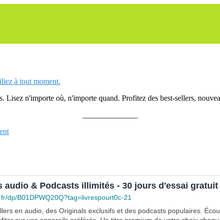
siliez à tout moment.
 Lisez n'importe où, n'importe quand. Profitez des best-sellers, nouveau
______________
ent
s audio & Podcasts illimités - 30 jours d'essai gratuit
.fr/dp/B01DPWQ20Q?tag=livrespourt0c-21
lers en audio, des Originals exclusifs et des podcasts populaires. Éco