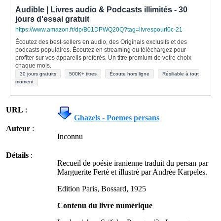
Audible | Livres audio & Podcasts illimités - 30
jours d'essai gratuit
https://www.amazon.fr/dp/B01DPWQ20Q?tag=livrespourt0c-21
Écoutez des best-sellers en audio, des Originals exclusifs et des
podcasts populaires. Écoutez en streaming ou téléchargez pour
profiter sur vos appareils préférés. Un titre premium de votre choix
chaque mois.
30 jours gratuits
500K+ titres
Écoute hors ligne
Résiliable à tout
moment
URL
:
Ghazels - Poemes persans
Auteur
:
Inconnu
Détails
:
Recueil de poésie iranienne traduit du persan par
Marguerite Ferté et illustré par Andrée Karpeles.
Edition Paris, Bossard, 1925
Contenu du livre numérique