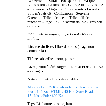
Le derviche - Saïfah - Pourquoi? - La vasque -
L'obsession - La blessure - Clair de lune - Le sable
- Son amour - Orgueil - Elle est morte - La soif -
Si tu m'avais dit - Confidences - Souvenir -
Querelle - Telle qu'elle est - Telle qu'il s'en
rencontre - Page lue - Le jasmin double - Très peu
de chose
Édition électronique groupe Ebooks libres et
gratuits
Licence du livre
: Libre de droits (usage non
commercial)
Thèmes abordés: amour, plaisirs
Livre gratuit à télécharger au format PDF - 110 Ko
- 27 pages
Autres formats eBook disponibles:
Mobipocket : 75 Ko
|
eReader : 73 Ko
|
Source
.doc : 104 Ko
|
HTML : 40 Ko
|
Sony Reader :
151 Ko
|
ePub : 609 Ko
Tags: Littérature persane, Iran